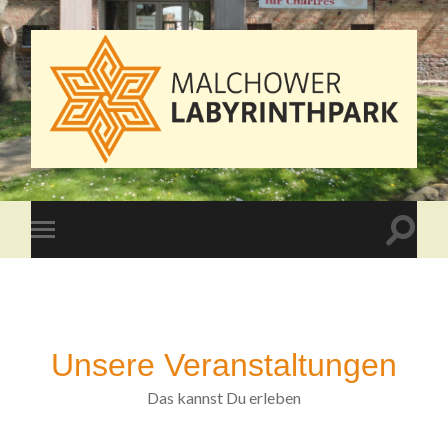
Malchower
Labyrinthpark
Suchfe
Mobile-
ein-/a
Menü
ein-/ausblenden
Unsere Veranstaltungen
Das kannst Du erleben